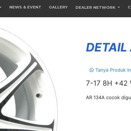
NEWS & EVENT
GALLERY
C
DEALER NETWORK
DETAIL
Tanya Produk In
7-17 8H +42
AR 134A cocok digu